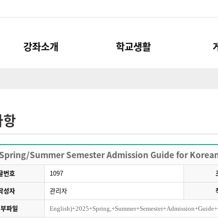
강좌소개
학교생활
한국어 정규강좌
체류관련
공지사항
한국어 특별강좌
보험 및 의료서비스
FAQ
한국어 위탁강좌
기숙사
Q&A
사항
학습도우미
자료실
문화체험
증명서 발
Spring/Summer Semester Admission Guide for Korean
글번호
1097
작성자
관리자
첨부파일
English)+2025+Spring,+Summer+Semester+Admission+Guide+f