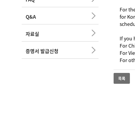
For th
Q&A
for Ko
schedul
자료실
If you
For Ch
증명서 발급신청
For Vi
For ot
목록