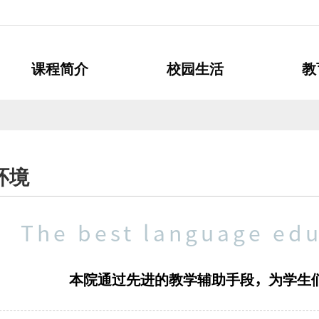
课程简介
校园生活
教
韩国语正规讲座
签证及滞留相关事项
通知
韩国语特别讲座
保险及医疗服务
FAQ
韩国语委托讲座
宿舍
资料室
环境
韩国语互助活动
韩国文化体验
The best language edu
本院通过先进的教学辅助手段，为学生